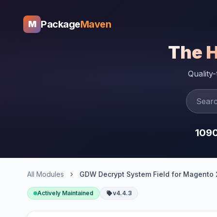
Package
Maven
M
The 
Quality
109
All Modules
GDW Decrypt System Field for Magento 
Actively Maintained
v4.4.3