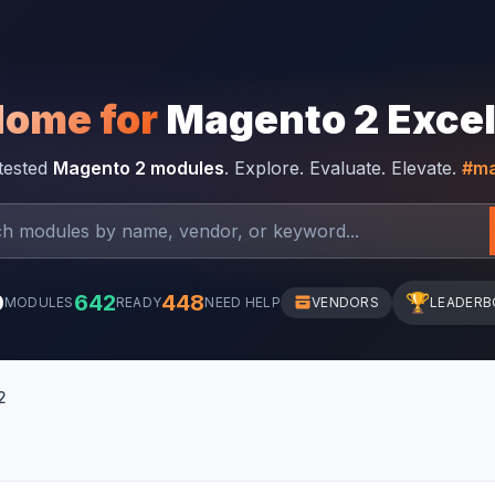
Home for
Magento 2 Exce
-tested
Magento 2 modules
. Explore. Evaluate. Elevate.
#ma
0
642
448
🏆
MODULES
READY
NEED HELP
VENDORS
LEADERB
2