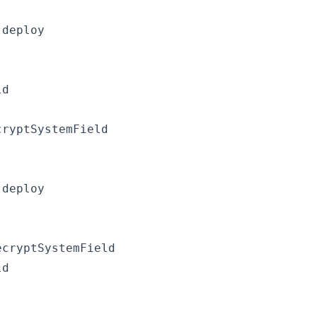
deploy

d

ryptSystemField

deploy

cryptSystemField

d
