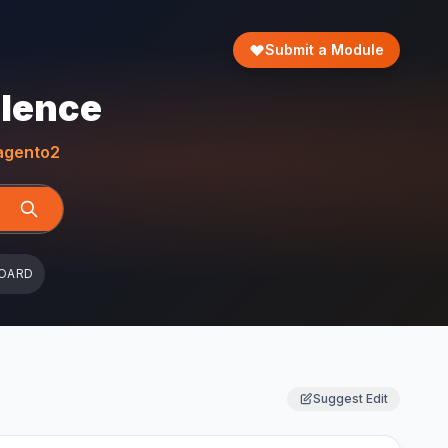
Submit a Module
llence
gento2
OARD
Suggest Edit