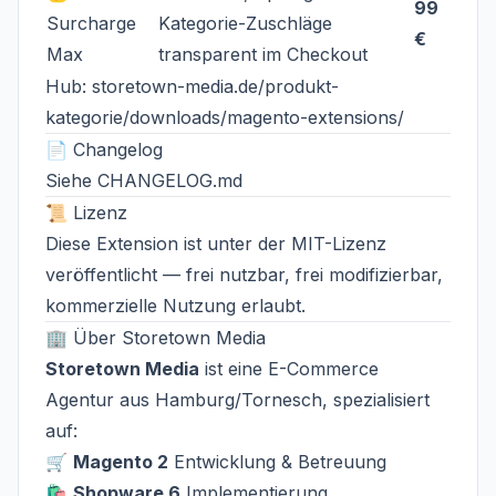
99
Surcharge
Kategorie-Zuschläge
€
Max
transparent im Checkout
Hub:
storetown-media.de/produkt-
kategorie/downloads/magento-extensions/
📄 Changelog
Siehe
CHANGELOG.md
📜 Lizenz
Diese Extension ist unter der
MIT-Lizenz
veröffentlicht — frei nutzbar, frei modifizierbar,
kommerzielle Nutzung erlaubt.
🏢 Über Storetown Media
Storetown Media
ist eine E-Commerce
Agentur aus Hamburg/Tornesch, spezialisiert
auf:
🛒
Magento 2
Entwicklung & Betreuung
🛍️
Shopware 6
Implementierung