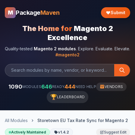
Package
Maven
M
Submit
The Home for
Magento 2
Excellence
Quality-tested
Magento 2 modules
. Explore. Evaluate. Elevate.
#magento2
1090
646
444
MODULES
READY
NEED HELP
VENDORS
🏆
LEADERBOARD
All Modules
Storetown EU Tax Rate Sync for Magento 2
Actively Maintained
v1.4.2
Suggest Edit