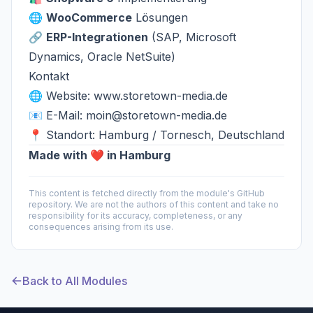
🌐
WooCommerce
Lösungen
🔗
ERP-Integrationen
(SAP, Microsoft
Dynamics, Oracle NetSuite)
Kontakt
🌐 Website:
www.storetown-media.de
📧 E-Mail:
moin@storetown-media.de
📍 Standort: Hamburg / Tornesch, Deutschland
Made with ❤️ in Hamburg
This content is fetched directly from the module's GitHub
repository. We are not the authors of this content and take no
responsibility for its accuracy, completeness, or any
consequences arising from its use.
Back to All Modules