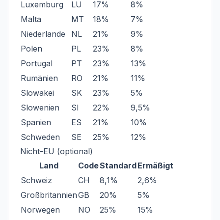
Luxemburg
LU
17%
8%
Malta
MT
18%
7%
Niederlande
NL
21%
9%
Polen
PL
23%
8%
Portugal
PT
23%
13%
Rumänien
RO
21%
11%
Slowakei
SK
23%
5%
Slowenien
SI
22%
9,5%
Spanien
ES
21%
10%
Schweden
SE
25%
12%
Nicht-EU (optional)
Land
Code
Standard
Ermäßigt
Schweiz
CH
8,1%
2,6%
Großbritannien
GB
20%
5%
Norwegen
NO
25%
15%